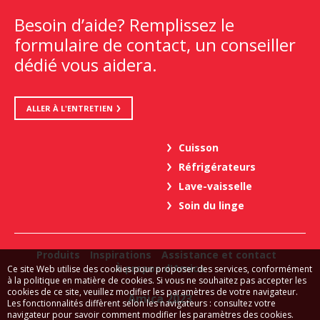
Besoin d’aide? Remplissez le
formulaire de contact, un conseiller
dédié vous aidera.
ALLER À L'ENTRETIEN
Cuisson
Réfrigérateurs
Lave-vaisselle
Soin du linge
Produits
Inspirations
Assistance et contact
À propos d'Amica
Ce site Web utilise des cookies pour proposer des services, conformément
à la politique en matière de cookies. Si vous ne souhaitez pas accepter les
cookies de ce site, veuillez modifier les paramètres de votre navigateur.
Amica 2023
Les fonctionnalités diffèrent selon les navigateurs : consultez votre
navigateur pour savoir comment modifier les paramètres des cookies.