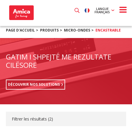
LANGUE
FRANÇAIS
PAGE D'ACCUEIL
PRODUITS
MICRO-ONDES
ENCASTRABLE
GATIM I SHPEJTË ME REZULTATE
CILËSORE
DÉCOUVRIR NOS SOLUTIONS
Filtrer les résultats (
2
)