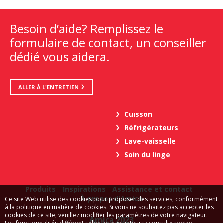
Besoin d’aide? Remplissez le
formulaire de contact, un conseiller
dédié vous aidera.
ALLER À L'ENTRETIEN
Cuisson
Réfrigérateurs
Lave-vaisselle
Soin du linge
Produits
Inspirations
Assistance et contact
À propos d'Amica
Ce site Web utilise des cookies pour proposer des services, conformément
à la politique en matière de cookies. Si vous ne souhaitez pas accepter les
cookies de ce site, veuillez modifier les paramètres de votre navigateur.
Amica 2023
Les fonctionnalités diffèrent selon les navigateurs : consultez votre