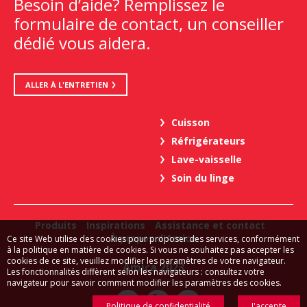
Besoin d’aide? Remplissez le
formulaire de contact, un conseiller
dédié vous aidera.
ALLER À L'ENTRETIEN
Cuisson
Réfrigérateurs
Lave-vaisselle
Soin du linge
Produits
Inspirations
Assistance et contact
À propos d'Amica
Ce site Web utilise des cookies pour proposer des services, conformément
à la politique en matière de cookies. Si vous ne souhaitez pas accepter les
cookies de ce site, veuillez modifier les paramètres de votre navigateur.
Amica 2023
Les fonctionnalités diffèrent selon les navigateurs : consultez votre
navigateur pour savoir comment modifier les paramètres des cookies.
Politique de confidentialité
J'accepte