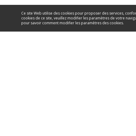
Ce site Web utilise des cookies pour proposer des services, confo
cookies de ce site, veuillez modifier les paramètres de votre naviga
pour savoir comment modifier les paramètres des cookies.
Besoin d’aide? Remplissez l
conseiller dédié vous aidera
ALLER À L'ENTRETIEN