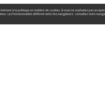
rmément à la politique en matière de cookies. Si vous ne souhaitez pas accepte
teur. Les fonctionnalités diffèrent selon les navigateurs : consultez votre navig
e formulaire de contact, un
.