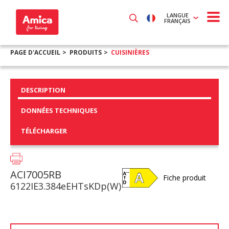
LANGUE
FRANÇAIS
PAGE D'ACCUEIL
PRODUITS
CUISINIÈRES
DESCRIPTION
DONNÉES TECHNIQUES
TÉLÉCHARGER
ACI7005RB
Fiche produit
6122IE3.384eEHTsKDp(W)