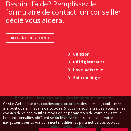
Besoin d’aide? Remplissez le
formulaire de contact, un conseiller
dédié vous aidera.
ALLER À L'ENTRETIEN
Cuisson
Réfrigérateurs
Lave-vaisselle
Soin du linge
Produits
Inspirations
Assistance et contact
À propos d'Amica
Ce site Web utilise des cookies pour proposer des services, conformément
à la politique en matière de cookies. Si vous ne souhaitez pas accepter les
cookies de ce site, veuillez modifier les paramètres de votre navigateur.
Amica 2023
Les fonctionnalités diffèrent selon les navigateurs : consultez votre
navigateur pour savoir comment modifier les paramètres des cookies.